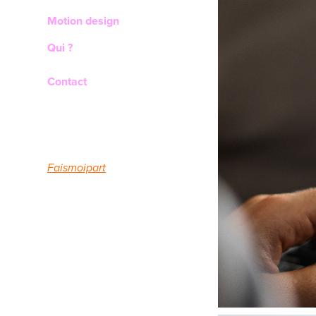
Motion design
Qui ?
Contact
Faismoipart