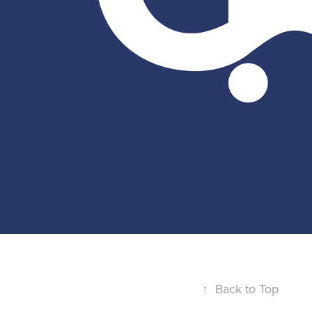
↑
Back to Top